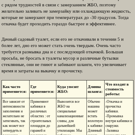
с рядом трудностей в связи с замерзанием ЖБО, поэтому
желательно заливать не замерзайку или охлаждающую жидкость,
которые не замерзают при температурах до -30 градусов. Тогда
откачка будет проходить гораздо быстрее и эффективнее.
Дачный садовый туалет, если его не откачивали в течении 5 и
более лет, дно его может стать очень твердым. Очень часто
требуется размывка дна и с последующей откачкой. Большая
просьба, не бросать в туалеты мусор и различные бутылки
стеклянные, они не гниют и забивают шланги, что увеличивает
время и затраты на выкачку и прочистку.
Что входит в
Как часто
Где
Куда увозят
Длинна
стоимость
применяется:
применяется:
ЖБО:
шланга:
работы:
Все зависит от
Применяют
Вывозится все
Обычно
-Откачка и
интенсивности
кабинки в
ЖБО на
машина
прочистка
заполнения и
различных
специальные
может
кабинки.
желательно не
областях : от
канализационные
встать
-Промывка
затягивать, так
строительных
сливы, для
вплотную
внутри кабинки и
как может все
площадок до
дальнейшей
к кабинке.
снаружи.
затвердеть и
гаражей и
утилизации. Мы
Длинный
-Заливка