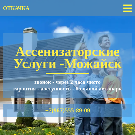
ОТКАЧКА
Ассенизаторские
Услуги
-Можайск
звонок - через 2 часа чисто
гарантия - доступность - большой автопарк
+7(967)555-89-09