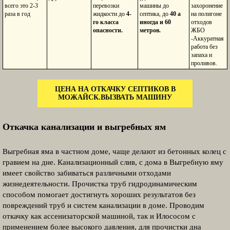
всего это 2-3
перевозки
машины до
захоронение
раза в год
жидкости до
4-
септика, до
40 а
на полигоне
го класса
иногда и 60
отходов
опасности.
метров.
ЖБО
-Аккуратная
работа без
запаха и
проливов.
ЦЕНА НА ОТКАЧКУ СЕПТИКОВ В
МОЖАЙСК.ВЫЗВАТЬ МАШИНУ
Откачка канализации и выгребных ям
Выгребная яма в частном доме, чаще делают из бетонных колец с
гравием на дне. Канализационный слив, с дома в Выгребную яму
имеет свойство забиваться различными отходами
жизнедеятельности. Прочистка труб гидродинамическим
способом помогает достигнуть хороших результатов без
повреждений труб и систем канализации в доме. Проводим
откачку как ассенизаторской машиной, так и Илососом с
применением более высокого давления, для прочистки дна