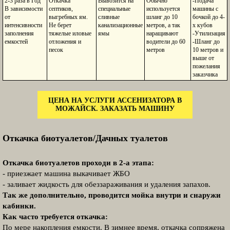
2-3 раза в Год
Откачка
Вывозится на
Обычно
-Подача
В зависимости
септиков,
специальные
используется
машины с
от
выгребных ям.
сливные
шланг до 10
бочкой до 4-
интенсивности
Не берет
канализационные
метров, а так
х кубов
заполнения
тяжелые иловые
ямы
наращивают
-Утилизация
емкостей
отложения и
водители до 60
-Шланг до
песок
метров
10 метров и
выше от
пожелания
заказчика
ЦЕНА НА УСЛУГИ АССЕНИЗАТОРА В
МОЖАЙСК. ЗАКАЗАТЬ МАШИНУ
Откачка биотуалетов/Дачных туалетов
Откачка биотуалетов проходи в 2-а этапа:
- приезжает машина выкачивает ЖБО
- заливает жидкость для обеззараживания и удаления запахов.
Так же дополнительно, проводится мойка внутри и снаружи
кабинки.
Как часто требуется откачка:
По мере накопления емкости. В зимнее время, откачка сопряжена