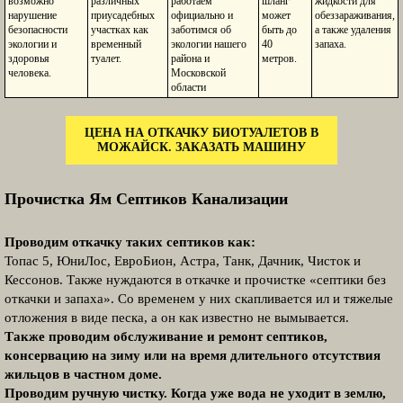
возможно
различных
работаем
шланг
жидкости для
нарушение
приусадебных
официально и
может
обеззараживания,
безопасности
участках как
заботимся об
быть до
а также удаления
экологии и
временный
экологии нашего
40
запаха.
здоровья
туалет.
района и
метров.
человека.
Московской
области
ЦЕНА НА ОТКАЧКУ БИОТУАЛЕТОВ В
МОЖАЙСК. ЗАКАЗАТЬ МАШИНУ
Прочистка Ям Септиков Канализации
Проводим откачку таких септиков как:
Топас 5, ЮниЛос, ЕвроБион, Астра, Танк, Дачник, Чисток и
Кессонов. Также нуждаются в откачке и прочистке «септики без
откачки и запаха». Со временем у них скапливается ил и тяжелые
отложения в виде песка, а он как известно не вымывается.
Также проводим обслуживание и ремонт септиков,
консервацию на зиму или на время длительного отсутствия
жильцов в частном доме.
Проводим ручную чистку. Когда уже вода не уходит в землю,