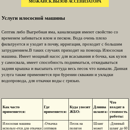
МОЖАЙСК.ВЫЗОВ АССЕНИЗАТОРА
Услуги илососной машины
Септик либо Выгребная яма, канализация имеют свойство со
временем забиваться илом и песком. Вода очень плохо
фильтруется и уходит в почву, ирригация, проходит с большим
затруднением.В таких случаях приходит на помощь Илососная
машина. Имеет мощный насос для всасывания и бочка, как кузов
у самосвала, имеет способность подниматься, откидываться
задняя крышка и высыпать оттуда весь песок что намыли. Данная
услуга также применяется при бурении скважин и укладки
водопровода, для откачки воды с грязью.
Что
Как часто
Где
Куда увозят
Длинна
входит в
применяется:
применяется:
ЖБО:
шланга:
стоимость
работы:
Илососная машина
-Откачка
Песок на
Шланг
-Длинный
использу-ется для откачки
септиков
полигон
может
шланг до 60