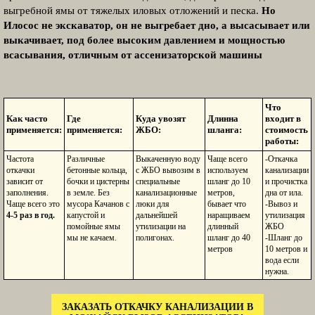
выгребной ямы от тяжелых иловых отложений и песка.
Но
Илосос не экскаватор, он не выгребает дно, а высасывает или
выкачивает, под более высоким давлением и мощностью
всасывания, отличным от ассенизаторской машины
Что
Как часто
Где
Куда увозят
Длинна
входит в
применяется:
применяется:
ЖБО:
шланга:
стоимость
работы:
Частота
Различные
Выкаченную воду
Чаще всего
-Откачка
откачки
бетонные кольца,
с ЖБО вывозим в
используем
канализации
зависит от
бочки и цистерны
специальные
шланг до 10
и прочистка
заполнения.
в земле. Без
канализационные
метров,
дна от ила.
Чаще всего это
мусора Качанов с
люки для
бывает что
-Вывоз и
4-5 раз в год.
капустой и
дальнейшей
наращиваем
утилизация
помойные ямы
утилизации на
длинный
ЖБО
мы не качаем.
полигонах.
шланг до 40
-Шланг до
метров
10 метров и
вода если
нужна.
ЗАКАЗАТЬ ОТКАЧКУ КАНАЛИЗАЦИИ В