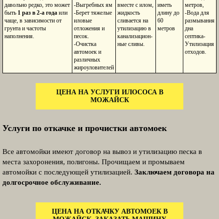
давольно редко, это может
-Выгребных ям
вместе с илом,
иметь
метров,
быть
1 раз в 2-а года
или
-Берет тяжелые
жидкость
длину до
-Вода для
чаще, в зависимости от
иловые
сливается на
60
размывания
грунта и частоты
отложения и
утилизацию в
метров
дна
наполнения.
песок.
канализацион-
септика-
-Очистка
ные сливы.
Утилизация
автомоек и
отходов.
различных
жироуловителей
ЦЕНА НА УСЛУГИ ИЛОСОСА В
МОЖАЙСК
Услуги по откачке и прочистки автомоек
Все автомойки имеют договор на вывоз и утилизацию песка в
места захоронения, полигоны. Прочищаем и промываем
автомойки с последующей утилизацией.
Заключаем договора на
долгосрочное обслуживание.
ЦЕНА НА ОТКАЧКУ АВТОМОЕК В