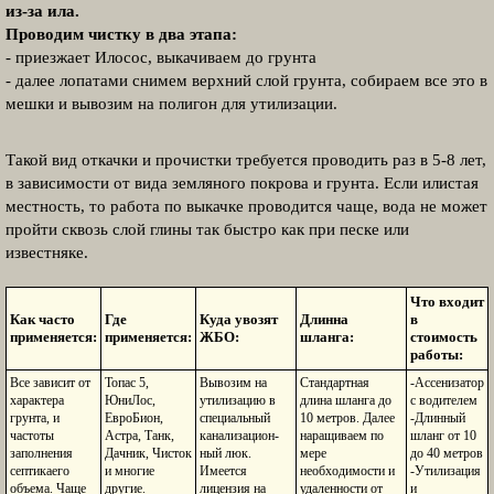
из-за ила.
Проводим чистку в два этапа:
- приезжает Илосос, выкачиваем до грунта
- далее лопатами снимем верхний слой грунта, собираем все это в
мешки и вывозим на полигон для утилизации.
Такой вид откачки и прочистки требуется проводить раз в 5-8 лет,
в зависимости от вида земляного покрова и грунта. Если илистая
местность, то работа по выкачке проводится чаще, вода не может
пройти сквозь слой глины так быстро как при песке или
известняке.
Что входит
Как часто
Где
Куда увозят
Длинна
в
применяется:
применяется:
ЖБО:
шланга:
стоимость
работы:
Все зависит от
Топас 5,
Вывозим на
Стандартная
-Ассенизатор
характера
ЮниЛос,
утилизацию в
длина шланга до
с водителем
грунта, и
ЕвроБион,
специальный
10 метров. Далее
-Длинный
частоты
Астра, Танк,
канализацион-
наращиваем по
шланг от 10
заполнения
Дачник, Чисток
ный люк.
мере
до 40 метров
септикаего
и многие
Имеется
необходимости и
-Утилизация
объема. Чаще
другие.
лицензия на
удаленности от
и