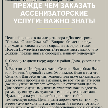
ПРЕЖДЕ ЧЕМ ЗАКАЗАТЬ
АССЕНИЗАТОРСКИЕ
УСЛУГИ: ВАЖНО ЗНАТЬ!
Нелепый вопрос в начале разговора с Диспетчером-
"Сколько Стоит Откачка?". Вопрос сбивает с толку,
приходится снова и снова спрашивать одно и тоже.
Поэтом Пожалуйста прочитайте ниже инструкцию, что
должны прежде знать и сообщить, нашему менеджеру..
0. Сообщите диспетчеру, адрес и район Дома, участка или
Дачи.
1. Выясните, Что будем качать - Септик, Выгребная Яма,
или Уличный дачный туалет. Это важно. Дело в том что
Септик и Выгребная яма, колодец или даже канализация
для откачки проблем не вызывает, но вот что делать если
дачный уличный туалет, который не откачивали давно.
Для работы с дачным уличным туалетом важно сделать
размывку внизу ямы туалета, фекалии уже как асфальт.
Нужна вода на участке, либо привезти с собой
техническую воду.. Цена в разы дороже чем септик , тут
нечему думаю удивляться , не каждый вынесет тот вид и
запах, что исходит, даже у профессионального и опытного