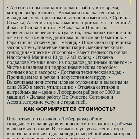
• Ассенизаторы компании делают работу в то время,
которое выбрал клиент. Возможна откачка септиков в
выходные, цена при этом остается неизменной;
• Срочная
Откачка, Ассенизаторская машина приезжает в течении 2-
4 часа и Снова Чистота;
• Выкачка и Прочистка
деревенских деревянных туалетов, фекальных емкостей на
даче и в частом доме, длинным шлангом до 60 метров.
•
Гарантия на откачку до 1 месяца;
•
Промывка и прочистка
засоров труб ,ливневые канализации, механическим и
гидродинамическим способом
• Вместительность бочки
Илососной Машины 10 до 12 м
3
кубов;
• Откачка
подвалов(Откачка воды из подвалов),длинным шлангом;
•
Чистка канализации гидродинамическим способом
сточных вод и засоров;
• Доставка технической воды;
•
Прочищаем ил в речке и искусственном пруду;
•
Выкачиваем нечистоты иловые отложения и вывозим на
слив ЖБО в места утилизации;
•
Откачка септиков и
выгребных ям – цена в Люберцком районе
от 3000 за
машину!
• Делаем работу По Очистке Септиков и
Ассенизаторские услуги с гарантией.
КАК ФОРМИРУЕТСЯ СТОИМОСТЬ?
Цена откачки септиков в Люберцком районе,
складывается чаще уровня опасности и сложности, объема
вывозимых отходов. В стоимость услуги ассенизатора
включена промывка дна колодца выгребной ямы, которая
выполняется под сильным напором воды.