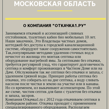
МОСКОВСКАЯ ОБЛАСТЬ
О КОМПАНИЯ "ОТКАЧКА1.РУ"
Занимаемся откачкой и ассенизацией сливных
отстойников, туалетных кабин био мобильных 10 лет.
Наши заказчики, Это Владельцы частных домов,
коттеджей без доступа к городской канализационной
системе, оборудуют такие сооружения самостоятельно.
Так,популярными методами удаления сточных вод и
нечистот из жилища это монтаж септика или
оборудование выгребной ямы. За септиками без откачки,
требуется регулярной уход, что гарантирует долговечность
септика и комфорт проживающих в Частном Доме или на
Даче. Обслуживаем так же септики без откачки и запаха, с
удалением грязной воды. Принцип работы септика без
откачки, это собирать ил на дне септика, а воду сливать
насосом после чистки в землю на участке или в канавы.
Но со временем, ил выкачивают ассенизатором. По этой
же схеме, чистим септик для бани с туалетом без откачки
и запаха, засоров.
Компания Откачка1.ru с 2012 года откачиваем септики в
Люберцком районе. Откачка проходит с применением
специализированного оборудования. Располагаем