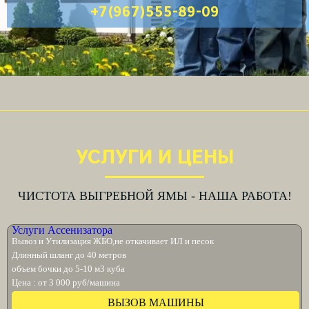
+7(967)555-89-09
УСЛУГИ И ЦЕНЫ
ЧИСТОТА ВЫГРЕБНОЙ ЯМЫ - НАША РАБОТА!
Услуги Ассенизатора
Вывоз и Утилизация ЖБО,не откачивает ИЛ и песок
Длинный шланг до 40 метров
объем бочки до 5-10 м3 куба
Цена : от 3 000 руб/машина
ВЫЗОВ МАШИНЫ