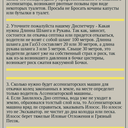
ассенизатора, возникают рвотные позывы при виде
некоторых туалетов. Просьба не Бросать кочаны капусты
или бутылки в туалет.
2. Уточните пожалуйста нашему Диспетчеру - Какая
нужна Длинна Шланга и Рукава. Так как, зависит,
состоится ли откачка септика или придется отказаться,
водители не возят с собой шланг 100 метров. Длинна
шланга для Газ53 составляет 20 или 30 метров, а длина
рукава шланга 3 или 5 метров. Свыше 30 метров, это
водители делают уже на собственный страх и риск, так
как из-за возникшего давления в бочке цистерны,
возникает риск сжатия вакуумной Бочки.
3. Сколько нужно будет ассенизаторских машин для
откачки колец закопанных в земле, на месте определит
только водитель Ассенизаторской машины..
4. Если Заилилось Дно септика, вода уже не уходит в
землю, образовался толстый слой ила, то Ассенизаторская
машина вряд ли справиться, заказывать Илосос. Но илосос
это не Экскаватор. не чистит до дна колодца или песка.
Илосос берет тяжелые Иловые Отложения и Грязный
Песок.