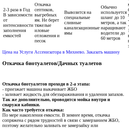
Откачка
Обычно
2-3 раза в Год
септиков,
Вывозится на
используется
В зависимости
выгребных
специальные
шланг до 10
от
ям. Не берет
сливные
метров, а так
интенсивности
тяжелые
канализационные
наращивают
заполнения
иловые
ямы
водители до
емкостей
отложения и
60 метров
песок
Цена на Услуги Ассенизатора в Михнево. Заказать машину
Откачка биотуалетов/Дачных туалетов
Откачка биотуалетов проходи в 2-а этапа:
- приезжает машина выкачивает ЖБО
- заливает жидкость для обеззараживания и удаления запахов.
Так же дополнительно, проводится мойка внутри и
снаружи кабинки.
Как часто требуется откачка:
По мере накопления емкости. В зимнее время, откачка
сопряжена с рядом трудностей в связи с замерзанием ЖБО,
поэтому желательно заливать не замерзайку или