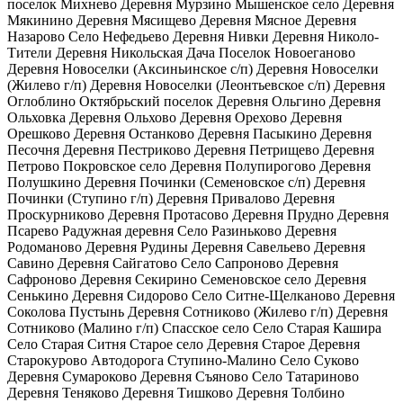
поселок Михнево Деревня Мурзино Мышенское село Деревня
Мякинино Деревня Мясищево Деревня Мясное Деревня
Назарово Село Нефедьево Деревня Нивки Деревня Николо-
Тители Деревня Никольская Дача Поселок Новоеганово
Деревня Новоселки (Аксиньинское с/п) Деревня Новоселки
(Жилево г/п) Деревня Новоселки (Леонтьевское с/п) Деревня
Оглоблино Октябрьский поселок Деревня Ольгино Деревня
Ольховка Деревня Ольхово Деревня Орехово Деревня
Орешково Деревня Останково Деревня Пасыкино Деревня
Песочня Деревня Пестриково Деревня Петрищево Деревня
Петрово Покровское село Деревня Полупирогово Деревня
Полушкино Деревня Починки (Семеновское с/п) Деревня
Починки (Ступино г/п) Деревня Привалово Деревня
Проскурниково Деревня Протасово Деревня Прудно Деревня
Псарево Радужная деревня Село Разиньково Деревня
Родоманово Деревня Рудины Деревня Савельево Деревня
Савино Деревня Сайгатово Село Сапроново Деревня
Сафроново Деревня Секирино Семеновское село Деревня
Сенькино Деревня Сидорово Село Ситне-Щелканово Деревня
Соколова Пустынь Деревня Сотниково (Жилево г/п) Деревня
Сотниково (Малино г/п) Спасское село Село Старая Кашира
Село Старая Ситня Старое село Деревня Старое Деревня
Старокурово Автодорога Ступино-Малино Село Суково
Деревня Сумароково Деревня Съяново Село Татариново
Деревня Теняково Деревня Тишково Деревня Толбино