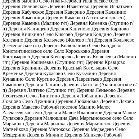
Деревня Зыбино Село Иван-Теремец Ивановское село
Деревня Ивановское Деревня Ивантеево Деревня Игнатьево
Деревня Кабужское Деревня Каверино Деревня Калянино
Деревня Каменищи Деревня Каменка (Аксиньинское с/п)
Деревня Каменка (Малино г/п) Деревня Каменка (Ступино г/
п) Деревня Канищево Деревня Кануново Деревня Карпово
Деревня Кишкино Село Киясово Деревня Колдино Деревня
Коледино Деревня Колычево (Жилево г/п) Деревня Колычево
(Семеновское с/п) Деревня Колюпаново Село Кондрево
Константиновское село Село Короськово Деревня
Костомарово Деревня Кочкорево Деревня Кошелевка (Малино
г/п) Деревня Кошелевка (Ступино г/п) Деревня Кравцово
Деревня Крапивня Деревня Красный Котельщик Село
Кременье Деревня Кубасово Село Кузьмино Деревня
Кунавино Село Куртино Деревня Лаврентьево Деревня
Ламоново Деревня Лапино Деревня Лаптево (Аксиньинское с/
п) Деревня Лаптево (Ступино г/п) Деревня Леньково Деревня
Леонтьево Село Липитино Деревня Лобынино Деревня
Ловцово Село Лужники Деревня Любановка Деревня Ляхово
Деревня Макеево Рабочий поселок Малино Малое
Алексеевское село Деревня Малое Ивановское Деревня Малое
Лупаково Деревня Малюшина Дача Мартыновское село Село
Марьинка Деревня Марьинка Деревня Марьинское Деревня
Матвейково Деревня Матюково Деревня Медведево Село
Мещерино Деревня Милино Деревня Миняево Рабочий