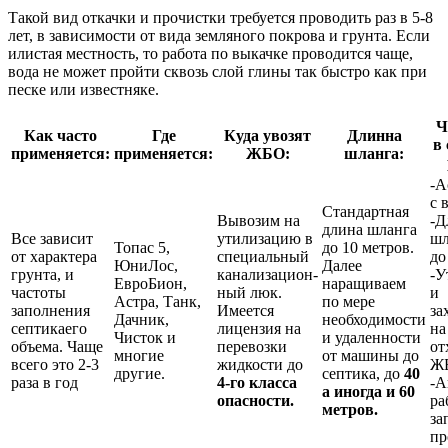
Такой вид откачки и прочистки требуется проводить раз в 5-8
лет, в зависимости от вида земляного покрова и грунта. Если
илистая местность, то работа по выкачке проводится чаще,
вода не может пройти сквозь слой глины так быстро как при
песке или известняке.
Ч
Как часто
Где
Куда увозят
Длинна
в
применяется:
применяется:
ЖБО:
шланга:
-А
с 
Стандартная
Вывозим на
-Д
длина шланга
Все зависит
утилизацию в
шл
Топас 5,
до 10 метров.
от характера
специальный
до
ЮниЛос,
Далее
грунта, и
канализацион-
-У
ЕвроБион,
наращиваем
частоты
ный люк.
и
Астра, Танк,
по мере
заполнения
Имеется
за
Дачник,
необходимости
септикаего
лицензия на
на
Чисток и
и удаленности
объема. Чаще
перевозки
от
многие
от машины до
всего это 2-3
жидкости до
Ж
другие.
септика, до
40
раза в год
4-го класса
-А
а иногда и 60
опасности.
ра
метров.
за
пр