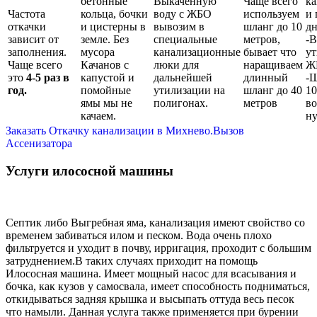
бетонные
Выкаченную
Чаще всего
ка
Частота
кольца, бочки
воду с ЖБО
используем
и 
откачки
и цистерны в
вывозим в
шланг до 10
дн
зависит от
земле. Без
специальные
метров,
-В
заполнения.
мусора
канализационные
бывает что
ут
Чаще всего
Качанов с
люки для
наращиваем
Ж
это
4-5 раз в
капустой и
дальнейшей
длинный
-Ш
год.
помойные
утилизации на
шланг до 40
10
ямы мы не
полигонах.
метров
во
качаем.
ну
Заказать Откачку канализации в Михнево.Вызов
Ассенизатора
Услуги илососной машины
Септик либо Выгребная яма, канализация имеют свойство со
временем забиваться илом и песком. Вода очень плохо
фильтруется и уходит в почву, ирригация, проходит с большим
затруднением.В таких случаях приходит на помощь
Илососная машина. Имеет мощный насос для всасывания и
бочка, как кузов у самосвала, имеет способность подниматься,
откидываться задняя крышка и высыпать оттуда весь песок
что намыли. Данная услуга также применяется при бурении