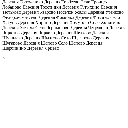
Деревня Толочаново Деревня Торбеево Село Троице-
Лобаново Деревня Тростники Деревня Тутыхино Деревня
Тютьково Деревня Уварово Поселок Усады Деревня Утенково
Федоровское село Деревня Фоминка Деревня Фомино Село
Хатунь Деревня Хирино Деревня Хомутово Село Хонятино
Деревня Хочема Село Чернышово Деревня Четряково Деревня
Чиркино Деревня Чирково Деревня Шелково Деревня
Шманаево Деревня Шматово Село Шугарово Деревня
Шугарово Деревня Щапово Село Щапово Деревня
Щербинино Деревня Ярцево
×