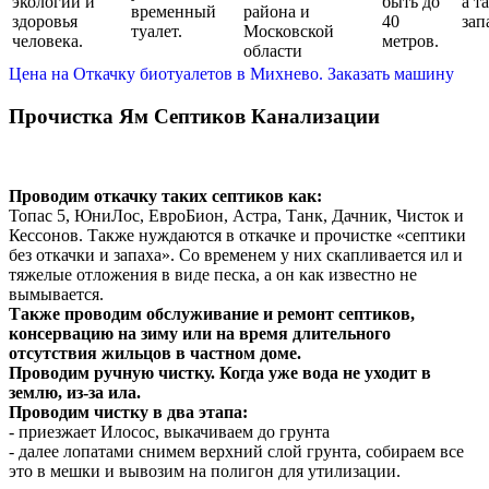
экологии и
быть до
а т
временный
района и
здоровья
40
зап
туалет.
Московской
человека.
метров.
области
Цена на Откачку биотуалетов в Михнево. Заказать машину
Прочистка Ям Септиков Канализации
Проводим откачку таких септиков как:
Топас 5, ЮниЛос, ЕвроБион, Астра, Танк, Дачник, Чисток и
Кессонов. Также нуждаются в откачке и прочистке «септики
без откачки и запаха». Со временем у них скапливается ил и
тяжелые отложения в виде песка, а он как известно не
вымывается.
Также проводим обслуживание и ремонт септиков,
консервацию на зиму или на время длительного
отсутствия жильцов в частном доме.
Проводим ручную чистку. Когда уже вода не уходит в
землю, из-за ила.
Проводим чистку в два этапа:
- приезжает Илосос, выкачиваем до грунта
- далее лопатами снимем верхний слой грунта, собираем все
это в мешки и вывозим на полигон для утилизации.