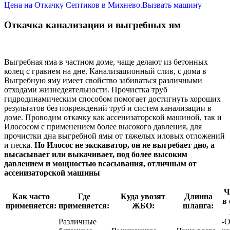
Цена на Откачку Септиков в Михнево.Вызвать машину
Откачка канализации и выгребных ям
Выгребная яма в частном доме, чаще делают из бетонных
колец с гравием на дне. Канализационный слив, с дома в
Выгребную яму имеет свойство забиваться различными
отходами жизнедеятельности. Прочистка труб
гидродинамическим способом помогает достигнуть хороших
результатов без повреждений труб и систем канализации в
доме. Проводим откачку как ассенизаторской машиной, так и
Илососом с применением более высокого давления, для
прочистки дна выгребной ямы от тяжелых иловых отложений
и песка.
Но Илосос не экскаватор, он не выгребает дно, а
высасывает или выкачивает, под более высоким
давлением и мощностью всасывания, отличным от
ассенизаторской машины
Ч
Как часто
Где
Куда увозят
Длинна
в
применяется:
применяется:
ЖБО:
шланга:
Различные
-О