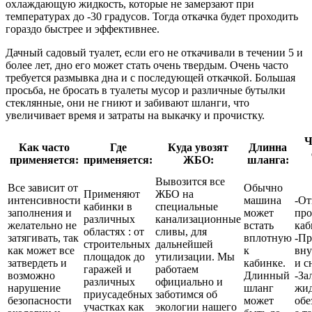
охлаждающую жидкость, которые не замерзают при
температурах до -30 градусов. Тогда откачка будет проходить
гораздо быстрее и эффективнее.
Дачный садовый туалет, если его не откачивали в течении 5 и
более лет, дно его может стать очень твердым. Очень часто
требуется размывка дна и с последующей откачкой. Большая
просьба, не бросать в туалеты мусор и различные бутылки
стеклянные, они не гниют и забивают шланги, что
увеличивает время и затраты на выкачку и прочистку.
Ч
Как часто
Где
Куда увозят
Длинна
применяется:
применяется:
ЖБО:
шланга:
Вывозится все
Все зависит от
Обычно
Применяют
ЖБО на
интенсивности
машина
-От
кабинки в
специальные
заполнения и
может
про
различных
канализационные
желательно не
встать
каб
областях : от
сливы, для
затягивать, так
вплотную
-П
строительных
дальнейшей
как может все
к
вну
площадок до
утилизации. Мы
затвердеть и
кабинке.
и с
гаражей и
работаем
возможно
Длинный
-За
различных
официально и
нарушение
шланг
жид
приусадебных
заботимся об
безопасности
может
обе
участках как
экологии нашего