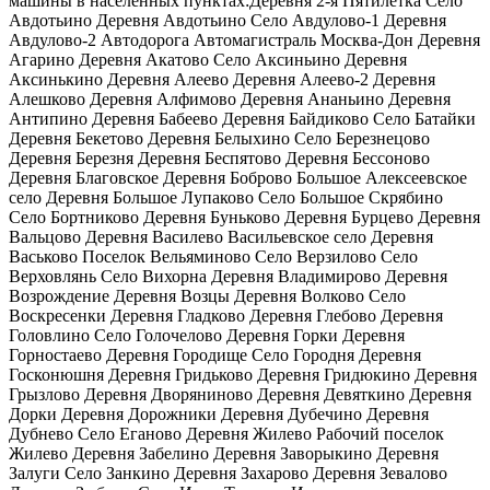
машины в населенных пунктах:Деревня 2-я Пятилетка Село
Авдотьино Деревня Авдотьино Село Авдулово-1 Деревня
Авдулово-2 Автодорога Автомагистраль Москва-Дон Деревня
Агарино Деревня Акатово Село Аксиньино Деревня
Аксинькино Деревня Алеево Деревня Алеево-2 Деревня
Алешково Деревня Алфимово Деревня Ананьино Деревня
Антипино Деревня Бабеево Деревня Байдиково Село Батайки
Деревня Бекетово Деревня Белыхино Село Березнецово
Деревня Березня Деревня Беспятово Деревня Бессоново
Деревня Благовское Деревня Боброво Большое Алексеевское
село Деревня Большое Лупаково Село Большое Скрябино
Село Бортниково Деревня Буньково Деревня Бурцево Деревня
Вальцово Деревня Василево Васильевское село Деревня
Васьково Поселок Вельяминово Село Верзилово Село
Верховлянь Село Вихорна Деревня Владимирово Деревня
Возрождение Деревня Возцы Деревня Волково Село
Воскресенки Деревня Гладково Деревня Глебово Деревня
Головлино Село Голочелово Деревня Горки Деревня
Горностаево Деревня Городище Село Городня Деревня
Госконюшня Деревня Гридьково Деревня Гридюкино Деревня
Грызлово Деревня Дворяниново Деревня Девяткино Деревня
Дорки Деревня Дорожники Деревня Дубечино Деревня
Дубнево Село Еганово Деревня Жилево Рабочий поселок
Жилево Деревня Забелино Деревня Заворыкино Деревня
Залуги Село Занкино Деревня Захарово Деревня Зевалово