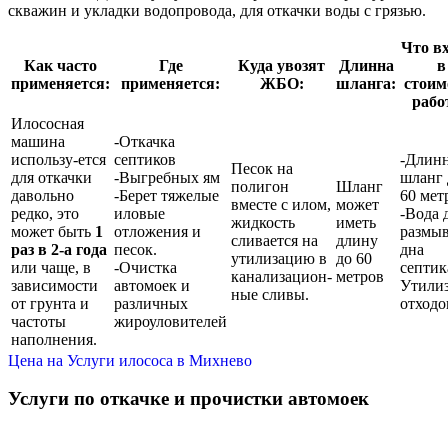
скважин и укладки водопровода, для откачки воды с грязью.
Что в
Как часто
Где
Куда увозят
Длинна
в
применяется:
применяется:
ЖБО:
шланга:
стоим
рабо
Илососная
машина
-Откачка
использу-ется
септиков
-Длин
Песок на
для откачки
-Выгребных ям
шланг 
полигон
Шланг
давольно
-Берет тяжелые
60 мет
вместе с илом,
может
редко, это
иловые
-Вода 
жидкость
иметь
может быть
1
отложения и
размы
сливается на
длину
раз в 2-а года
песок.
дна
утилизацию в
до 60
или чаще, в
-Очистка
септик
канализацион-
метров
зависимости
автомоек и
Утили
ные сливы.
от грунта и
различных
отходо
частоты
жироуловителей
наполнения.
Цена на Услуги илососа в Михнево
Услуги по откачке и прочистки автомоек