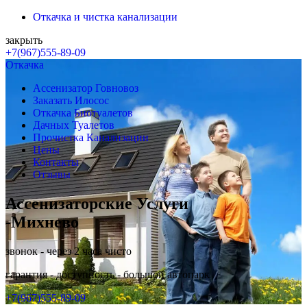
Откачка и чистка канализации
закрыть
+7(967)555-89-09
Откачка
Ассенизатор Говновоз
Заказать Илосос
Откачка Биотуалетов
Дачных Туалетов
Прочистка Канализации
Цены
Контакты
Отзывы
Ассенизаторские Услуги
-Михнево
звонок - через 2 часа чисто
гарантия - доступность - большой автопарк
+7(967)555-89-09