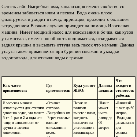
Септик либо Выгребная яма, канализация имеют свойство со
временем забиваться илом и песком. Вода очень плохо
фильтруется и уходит в почву, ирригация, проходит с большим
затруднением.В таких случаях приходит на помощь Илососная
машина. Имеет мощный насос для всасывания и бочка, как кузов
у самосвала, имеет способность подниматься, откидываться
задняя крышка и высыпать оттуда весь песок что намыли. Данная
услуга также применяется при бурении скважин и укладки
водопровода, для откачки воды с грязью.
Что
Как часто
Где
Куда увозят
Длинна
входит в
применяется:
применяется:
ЖБО:
шланга:
стоимость
работы:
Илососная машина
-Откачка
Песок на
Шланг
-Длинный
использу-ется для откачки
септиков
полигон
может
шланг до 60
давольно редко, это может
-Выгребных ям
вместе с илом,
иметь
метров,
быть
1 раз в 2-а года
или
-Берет тяжелые
жидкость
длину до
-Вода для
чаще, в зависимости от
иловые
сливается на
60
размывания
грунта и частоты
отложения и
утилизацию в
метров
дна
наполнения.
песок.
канализацион-
септика-