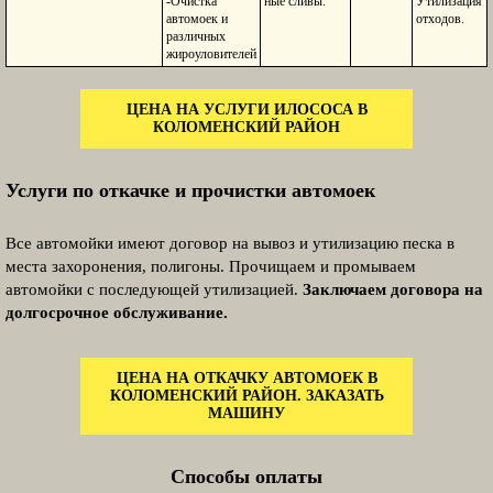
-Очистка
ные сливы.
Утилизация
автомоек и
отходов.
различных
жироуловителей
ЦЕНА НА УСЛУГИ ИЛОСОСА В
КОЛОМЕНСКИЙ РАЙОН
Услуги по откачке и прочистки автомоек
Все автомойки имеют договор на вывоз и утилизацию песка в
места захоронения, полигоны. Прочищаем и промываем
автомойки с последующей утилизацией.
Заключаем договора на
долгосрочное обслуживание.
ЦЕНА НА ОТКАЧКУ АВТОМОЕК В
КОЛОМЕНСКИЙ РАЙОН. ЗАКАЗАТЬ
МАШИНУ
Способы оплаты