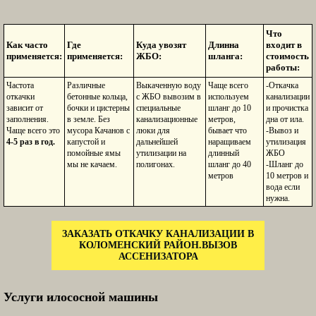
Что
Как часто
Где
Куда увозят
Длинна
входит в
применяется:
применяется:
ЖБО:
шланга:
стоимость
работы:
Частота
Различные
Выкаченную воду
Чаще всего
-Откачка
откачки
бетонные кольца,
с ЖБО вывозим в
используем
канализации
зависит от
бочки и цистерны
специальные
шланг до 10
и прочистка
заполнения.
в земле. Без
канализационные
метров,
дна от ила.
Чаще всего это
мусора Качанов с
люки для
бывает что
-Вывоз и
4-5 раз в год.
капустой и
дальнейшей
наращиваем
утилизация
помойные ямы
утилизации на
длинный
ЖБО
мы не качаем.
полигонах.
шланг до 40
-Шланг до
метров
10 метров и
вода если
нужна.
ЗАКАЗАТЬ ОТКАЧКУ КАНАЛИЗАЦИИ В
КОЛОМЕНСКИЙ РАЙОН.ВЫЗОВ
АССЕНИЗАТОРА
Услуги илососной машины