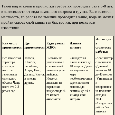
Такой вид откачки и прочистки требуется проводить раз в 5-8 лет,
в зависимости от вида земляного покрова и грунта. Если илистая
местность, то работа по выкачке проводится чаще, вода не может
пройти сквозь слой глины так быстро как при песке или
известняке.
Что входит
Как часто
Где
Куда увозят
Длинна
в
применяется:
применяется:
ЖБО:
шланга:
стоимость
работы:
Все зависит от
Топас 5,
Вывозим на
Стандартная
-Ассенизатор
характера
ЮниЛос,
утилизацию в
длина шланга до
с водителем
грунта, и
ЕвроБион,
специальный
10 метров. Далее
-Длинный
частоты
Астра, Танк,
канализацион-
наращиваем по
шланг от 10
заполнения
Дачник, Чисток
ный люк.
мере
до 40 метров
септикаего
и многие
Имеется
необходимости и
-Утилизация
объема. Чаще
другие.
лицензия на
удаленности от
и
всего это 2-3
перевозки
машины до
захоронение
раза в год
жидкости до
4-
септика, до
40 а
на полигоне
го класса
иногда и 60
отходов
опасности.
метров.
ЖБО
-Аккуратная
работа без
запаха и