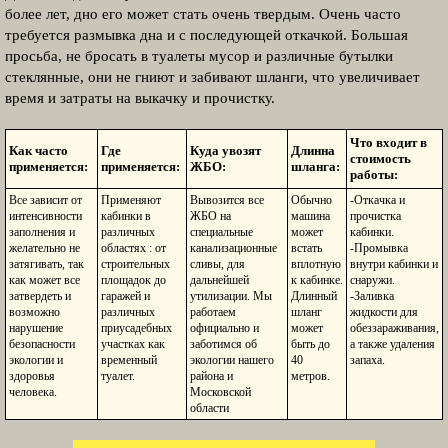
более лет, дно его может стать очень твердым. Очень часто
требуется размывка дна и с последующей откачкой. Большая
просьба, не бросать в туалеты мусор и различные бутылки
стеклянные, они не гниют и забивают шланги, что увеличивает
время и затраты на выкачку и прочистку.
Что входит в
Как часто
Где
Куда увозят
Длинна
стоимость
применяется:
применяется:
ЖБО:
шланга:
работы:
Все зависит от
Применяют
Вывозится все
Обычно
-Откачка и
интенсивности
кабинки в
ЖБО на
машина
прочистка
заполнения и
различных
специальные
может
кабинки.
желательно не
областях : от
канализационные
встать
-Промывка
затягивать, так
строительных
сливы, для
вплотную
внутри кабинки и
как может все
площадок до
дальнейшей
к кабинке.
снаружи.
затвердеть и
гаражей и
утилизации. Мы
Длинный
-Заливка
возможно
различных
работаем
шланг
жидкости для
нарушение
приусадебных
официально и
может
обеззараживания,
безопасности
участках как
заботимся об
быть до
а также удаления
экологии и
временный
экологии нашего
40
запаха.
здоровья
туалет.
района и
метров.
человека.
Московской
области