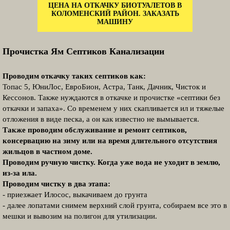
ЦЕНА НА ОТКАЧКУ БИОТУАЛЕТОВ В
КОЛОМЕНСКИЙ РАЙОН. ЗАКАЗАТЬ
МАШИНУ
Прочистка Ям Септиков Канализации
Проводим откачку таких септиков как:
Топас 5, ЮниЛос, ЕвроБион, Астра, Танк, Дачник, Чисток и
Кессонов. Также нуждаются в откачке и прочистке «септики без
откачки и запаха». Со временем у них скапливается ил и тяжелые
отложения в виде песка, а он как известно не вымывается.
Также проводим обслуживание и ремонт септиков,
консервацию на зиму или на время длительного отсутствия
жильцов в частном доме.
Проводим ручную чистку. Когда уже вода не уходит в землю,
из-за ила.
Проводим чистку в два этапа:
- приезжает Илосос, выкачиваем до грунта
- далее лопатами снимем верхний слой грунта, собираем все это в
мешки и вывозим на полигон для утилизации.