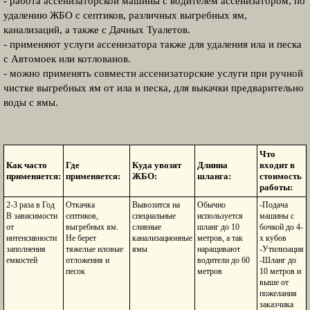
- работа ассенизаторской машины с водителем ассенизатором, по
удалению ЖБО с септиков, различных выгребных ям,
канализаций, а также с Дачных Туалетов.
- применяют услуги ассенизатора также для удаления ила и песка
с Автомоек или котлованов.
- можно применять совмести ассенизаторские услуги при ручной
чистке выгребных ям от ила и песка, для выкачки предварительно
воды с ямы.
Что
Как часто
Где
Куда увозят
Длинна
входит в
применяется:
применяется:
ЖБО:
шланга:
стоимость
работы:
2-3 раза в Год
Откачка
Вывозится на
Обычно
-Подача
В зависимости
септиков,
специальные
используется
машины с
от
выгребных ям.
сливные
шланг до 10
бочкой до 4-
интенсивности
Не берет
канализационные
метров, а так
х кубов
заполнения
тяжелые иловые
ямы
наращивают
-Утилизация
емкостей
отложения и
водители до 60
-Шланг до
песок
метров
10 метров и
выше от
пожелания
заказчика