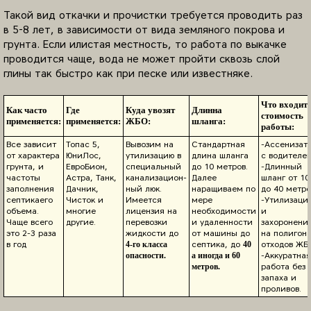
Такой вид откачки и прочистки требуется проводить раз
в 5-8 лет, в зависимости от вида земляного покрова и
грунта. Если илистая местность, то работа по выкачке
проводится чаще, вода не может пройти сквозь слой
глины так быстро как при песке или известняке.
Что входит 
Как часто
Где
Куда увозят
Длинна
стоимость
применяется:
применяется:
ЖБО:
шланга:
работы:
Все зависит
Топас 5,
Вывозим на
Стандартная
-Ассенизат
от характера
ЮниЛос,
утилизацию в
длина шланга
с водителе
грунта, и
ЕвроБион,
специальный
до 10 метров.
-Длинный
частоты
Астра, Танк,
канализацион-
Далее
шланг от 10
заполнения
Дачник,
ный люк.
наращиваем по
до 40 метро
септикаего
Чисток и
Имеется
мере
-Утилизаци
объема.
многие
лицензия на
необходимости
и
Чаще всего
другие.
перевозки
и удаленности
захоронени
это 2-3 раза
жидкости до
от машины до
на полигон
в год
септика, до
отходов ЖБ
4-го класса
40
-Аккуратная
опасности.
а иногда и 60
работа без
метров.
запаха и
проливов.