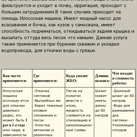
фильтруется и уходит в почву, ирригация, проходит с
большим затруднением.В таких случаях приходит на
помощь Илососная машина. Имеет мощный насос для
всасывания и бочка, как кузов у самосвала, имеет
способность подниматься, откидываться задняя крышка и
высыпать оттуда весь песок что намыли. Данная услуга
также применяется при бурении скважин и укладки
водопровода, для откачки воды с грязью.
Что входит
Как часто
Где
Куда увозят
Длинна
в стоимость
применяется:
применяется:
ЖБО:
шланга:
работы:
Илососная
-Откачка
Песок на
Шланг
-Длинный
машина
септиков
полигон
может
шланг до 60
использу-ется
-Выгребных ям
вместе с
иметь
метров,
для откачки
-Берет тяжелые
илом,
длину
-Вода для
давольно
иловые
жидкость
до 60
размывания
редко, это
отложения и
сливается на
метров
дна
может быть
песок.
утилизацию в
септика-
1
-Очистка
канализацион-
Утилизация
раз в 2-а года
или чаще, в
автомоек и
ные сливы.
отходов.
зависимости
различных