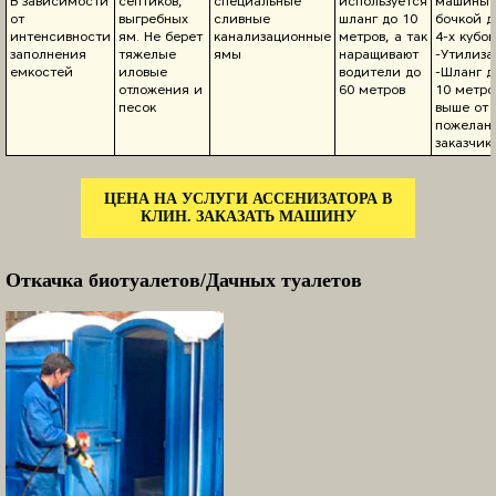
В зависимости
септиков,
специальные
используется
машины 
от
выгребных
сливные
шланг до 10
бочкой д
интенсивности
ям. Не берет
канализационные
метров, а так
4-х кубов
заполнения
тяжелые
ямы
наращивают
-Утилиза
емкостей
иловые
водители до
-Шланг д
отложения и
60 метров
10 метро
песок
выше от
пожелан
заказчик
ЦЕНА НА УСЛУГИ АССЕНИЗАТОРА В
КЛИН. ЗАКАЗАТЬ МАШИНУ
Откачка биотуалетов/Дачных туалетов