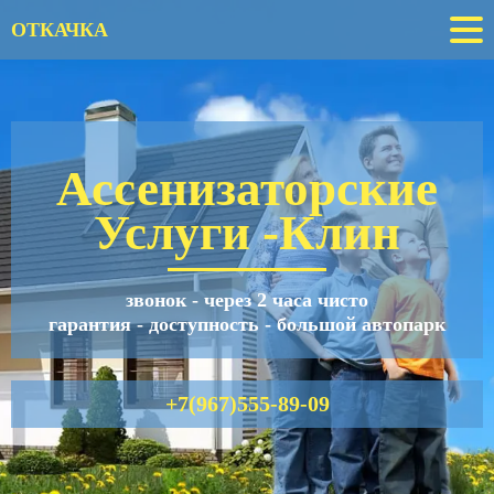
ОТКАЧКА
Ассенизаторские
Услуги
-Клин
звонок - через 2 часа чисто
гарантия - доступность - большой автопарк
+7(967)555-89-09