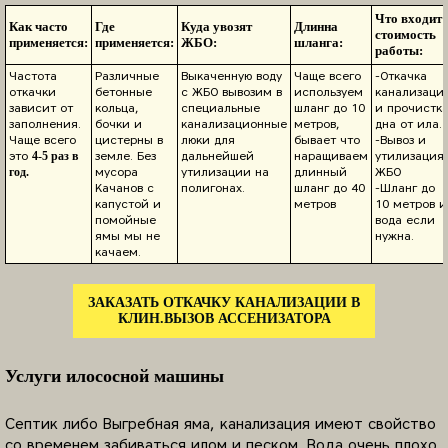
Что входит 
Как часто
Где
Куда увозят
Длинна
стоимость
применяется:
применяется:
ЖБО:
шланга:
работы:
Частота
Различные
Выкаченную воду
Чаще всего
-Откачка
откачки
бетонные
с ЖБО вывозим в
используем
канализаци
зависит от
кольца,
специальные
шланг до 10
и прочистк
заполнения.
бочки и
канализационные
метров,
дна от ила.
Чаще всего
цистерны в
люки для
бывает что
-Вывоз и
это
земле. Без
дальнейшей
наращиваем
утилизация
4-5 раз в
мусора
утилизации на
длинный
ЖБО
год.
Качанов с
полигонах.
шланг до 40
-Шланг до
капустой и
метров
10 метров и
помойные
вода если
ямы мы не
нужна.
качаем.
ЗАКАЗАТЬ ОТКАЧКУ КАНАЛИЗАЦИИ В
КЛИН.ВЫЗОВ АССЕНИЗАТОРА
Услуги илососной машины
Септик либо Выгребная яма, канализация имеют свойство
со временем забиваться илом и песком. Вода очень плохо